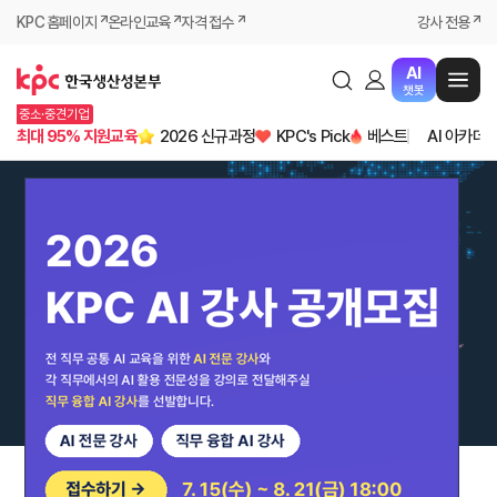
KPC 홈페이지
온라인교육
자격 접수
강사 전용
AI
챗봇
중소·중견기업
최대 95% 지원교육
2026 신규과정
KPC's Pick
베스트
AI 아카데
04
09