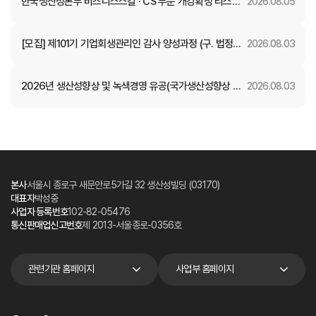
한국생산성본부 비즈니스스킬 · CS 부문 개강확정 리스트
2026.08.05
(8월)
[모집] 제101기 기업회생관리인 감사 양성과정 (구. 법정관
2026.08.03
리인 감사 양성)
2026년 생산성향상 및 녹색경영 유공(국가생산성향상 부
2026.08.03
문) 정부포상 후보자 공개검증
본사
서울시 종로구 새문안로5가길 32 생산성빌딩 (03170)
대표자
박성중
사업자 등록번호
102-82-05476
통신판매업신고번호
제 2013-서울종로-0356호
관련기관 홈페이지
사업부 홈페이지