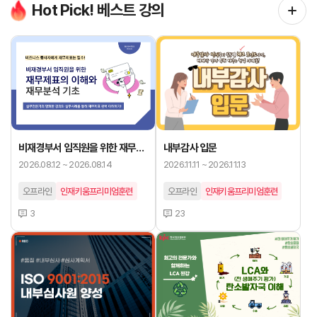
Hot Pick! 베스트 강의
비재경부서 임직원을 위한 재무제
내부감사 입문
표의 이해와 재무분석기초
2026.08.12 ~ 2026.08.14
2026.11.11 ~ 2026.11.13
오프라인
인재키움프리미엄훈련
오프라인
인재키움프리미엄훈련
3
23