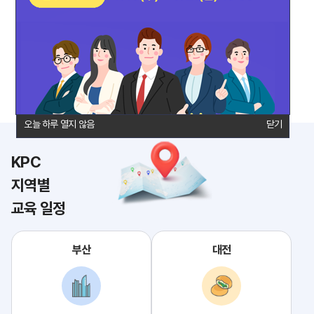
통장사본/사업자등록증
법인회원 조회 및 안내
연간일정
제휴숙소
담당자 연락처
오시는 길
오늘 하루 열지 않음
오늘 하루 열지 않음
닫기
닫기
KPC
지역별
교육 일정
부산
대전