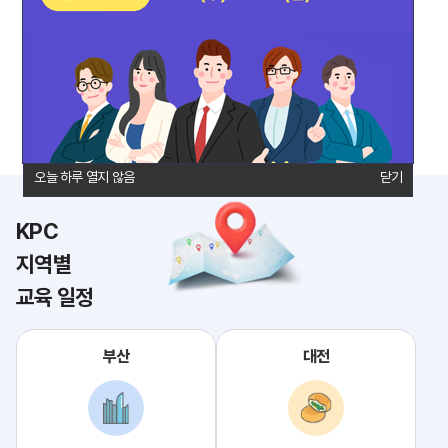
통장사본/사업자등록증
법인회원 조회 및 안내
연간일정
제휴숙소
담당자 연락처
오시는 길
오늘 하루 열지 않음
오늘 하루 열지 않음
닫기
닫기
KPC
지역별
교육 일정
부산
대전