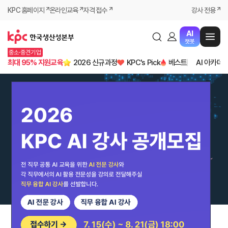
KPC 홈페이지
온라인교육
자격 접수
강사 전용
AI
챗봇
중소·중견기업
최대 95% 지원교육
2026 신규과정
KPC's Pick
베스트
AI 아카데
03
09