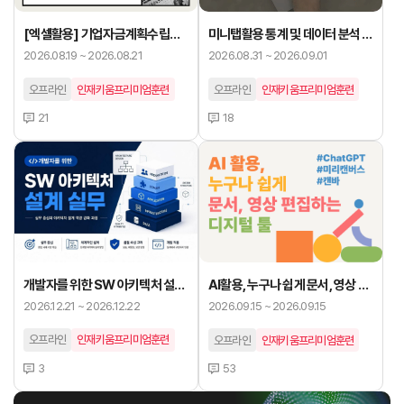
[엑셀활용] 기업자금계획수립과
미니탭활용 통계 및 데이터 분석 기
관리실무
초
2026.08.19 ~ 2026.08.21
2026.08.31 ~ 2026.09.01
오프라인
인재키움프리미엄훈련
오프라인
인재키움프리미엄훈련
21
18
개발자를 위한 SW 아키텍처 설계
AI활용, 누구나 쉽게 문서, 영상 편
실무
집하는 디지털 툴(미리캔버스, 캔
2026.12.21 ~ 2026.12.22
2026.09.15 ~ 2026.09.15
바)
오프라인
인재키움프리미엄훈련
오프라인
인재키움프리미엄훈련
3
53