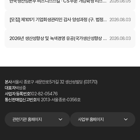
한국생산성본부 비즈니스스킬 · CS 부문 개강확정 리스트
2026.08.05
(8월)
[모집] 제101기 기업회생관리인 감사 양성과정 (구. 법정관
2026.08.03
리인 감사 양성)
2026년 생산성향상 및 녹색경영 유공(국가생산성향상 부
2026.08.03
문) 정부포상 후보자 공개검증
본사
서울시 종로구 새문안로5가길 32 생산성빌딩 (03170)
대표자
박성중
사업자 등록번호
102-82-05476
통신판매업신고번호
제 2013-서울종로-0356호
관련기관 홈페이지
사업부 홈페이지