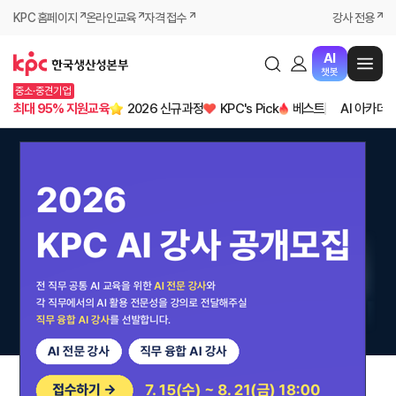
KPC 홈페이지
온라인교육
자격 접수
강사 전용
AI
챗봇
중소·중견기업
최대 95% 지원교육
2026 신규과정
KPC's Pick
베스트
AI 아카데
04
09