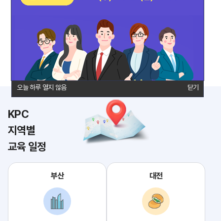
통장사본/사업자등록증
법인회원 조회 및 안내
연간일정
제휴숙소
담당자 연락처
오시는 길
오늘 하루 열지 않음
오늘 하루 열지 않음
닫기
닫기
KPC
지역별
교육 일정
부산
대전